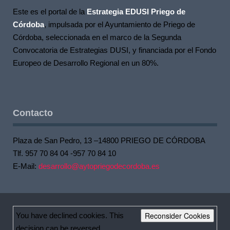
Este es el portal de la
Estrategia EDUSI Priego de
Córdoba
, impulsada por el Ayuntamiento de Priego de
Córdoba, seleccionada en el marco de la Segunda
Convocatoria de Estrategias DUSI, y financiada por el Fondo
Europeo de Desarrollo Regional en un 80%.
Contacto
Plaza de San Pedro, 13 –14800 PRIEGO DE CÓRDOBA
Tlf. 957 70 84 04 -957 70 84 10
E-Mail:
desarrollo@aytopriegodecordoba.es
Reconsider Cookies
You have declined cookies. This
decision can be reversed.