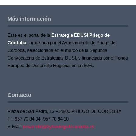
Más información
Este es el portal de la
Estrategia EDUSI Priego de
Córdoba
, impulsada por el Ayuntamiento de Priego de
Córdoba, seleccionada en el marco de la Segunda
Convocatoria de Estrategias DUSI, y financiada por el Fondo
Europeo de Desarrollo Regional en un 80%.
Contacto
Plaza de San Pedro, 13 –14800 PRIEGO DE CÓRDOBA
Tlf. 957 70 84 04 -957 70 84 10
E-Mail:
desarrollo@aytopriegodecordoba.es